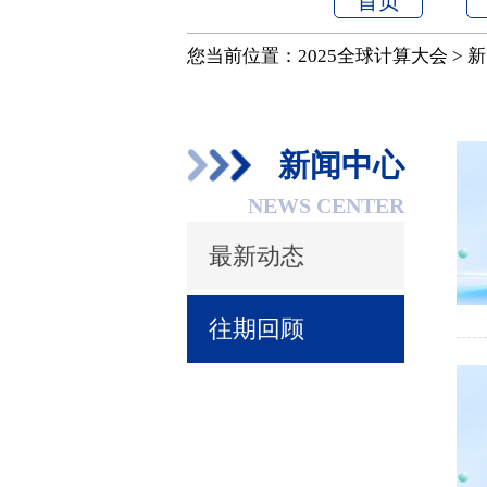
首页
您当前位置：
2025全球计算大会
>
新
新闻中心
NEWS CENTER
最新动态
往期回顾