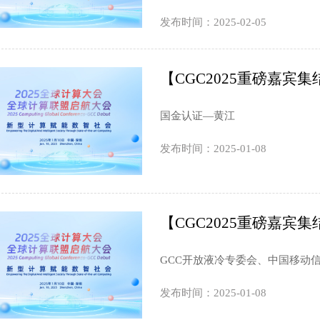
在深圳盛大举行。本次大会围绕 
发布时间：2025-02-05
300多位来自全球计算领域的院
行业分析师和知名行业媒体汇聚
智慧与力量。
【CGC2025重磅嘉宾
国金认证—黄江
发布时间：2025-01-08
GCC开放液冷专委会、中国移动
发布时间：2025-01-08