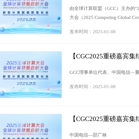
由全球计算联盟（GCC）主办的“
大会（2025 Computing Global 
10日（星期五）上午9点在深圳举
发布时间：2025-01-08
GCC理事单位代表、中国电信—
发布时间：2025-01-08
【CGC2025重磅嘉宾
中国电信—邵广禄